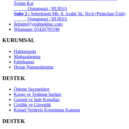
Zemin Kat
Osmangazi / BURSA
Şube 2 :
Şehreküstü Mh. 8. Aralık Sk. No:6 (Pirinçhan Üstü)
Osmangazi / BURSA
iletisim@yesilipekhac.com
Whatsapp: 05426795196
KURUMSAL
Hakkımızda
Mağazalarımız
Fabrikamız
Hesap Numaralarımız
DESTEK
Ödeme Seçenekleri
Kargo ve Teslimat Şartları
Garanti ve İade Koşulları
Gizlilik ve Güvenlik
Kişisel Verilerin Korunması Kanunu
DESTEK