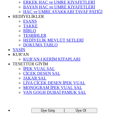
ERKEK HAC ve UMRE KIYAFETLERİ
BAYAN HAC ve UMRE KIYAFETLERİ
HAC ve UMRE AYAKKABI TAVAF PATİĞİ
HEDİYELİKLER
ESANS
TAKKE
BİBLO
TESBİHLER
HEDİYELİK MEVLÜT SETLERİ
DOKUMA TABLO
YASİN
KUR'AN
KUR'AN-I KERİM KİTAPLARI
TESETTÜR GİYİM
İPEK VUAL ŞAL
ÇİÇEK DESEN ŞAL
JAKAR ŞAL
LİVA ÇİÇEK DESEN İPEK VUAL
MONOGRAM İPEK VUAL ŞAL
VAN GOGH DUBAİ PAMUK ŞAL
Üye Giriş
Üye Ol