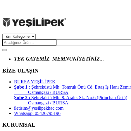
TEK GAYEMİZ, MEMNUNİYETİNİZ...
BİZE ULAŞIN
BURSA YEŞİL İPEK
Şube 1 :
Şehreküstü Mh. Tomruk Önü Cd. Ertaş İş Hanı Zemi
Osmangazi / BURSA
Şube 2 :
Şehreküstü Mh. 8. Aralık Sk. No:6 (Pirinçhan Üstü)
Osmangazi / BURSA
iletisim@yesilipekhac.com
Whatsapp: 05426795196
KURUMSAL