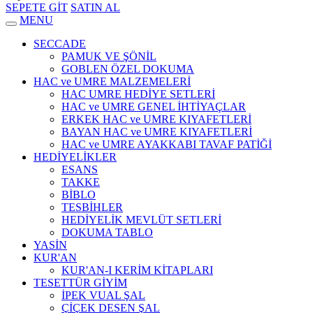
SEPETE GİT
SATIN AL
MENU
SECCADE
PAMUK VE ŞÖNİL
GOBLEN ÖZEL DOKUMA
HAC ve UMRE MALZEMELERİ
HAC UMRE HEDİYE SETLERİ
HAC ve UMRE GENEL İHTİYAÇLAR
ERKEK HAC ve UMRE KIYAFETLERİ
BAYAN HAC ve UMRE KIYAFETLERİ
HAC ve UMRE AYAKKABI TAVAF PATİĞİ
HEDİYELİKLER
ESANS
TAKKE
BİBLO
TESBİHLER
HEDİYELİK MEVLÜT SETLERİ
DOKUMA TABLO
YASİN
KUR'AN
KUR'AN-I KERİM KİTAPLARI
TESETTÜR GİYİM
İPEK VUAL ŞAL
ÇİÇEK DESEN ŞAL