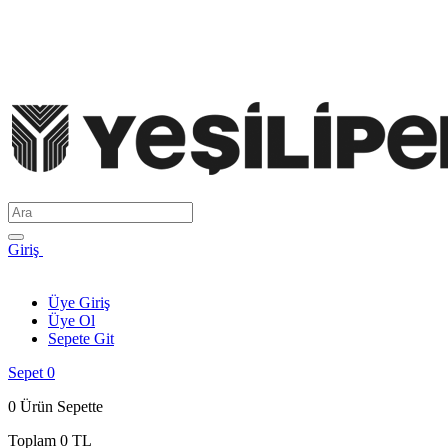
Giriş
Üye Giriş
Üye Ol
Sepete Git
Sepet
0
0
Ürün Sepette
Toplam
0 TL