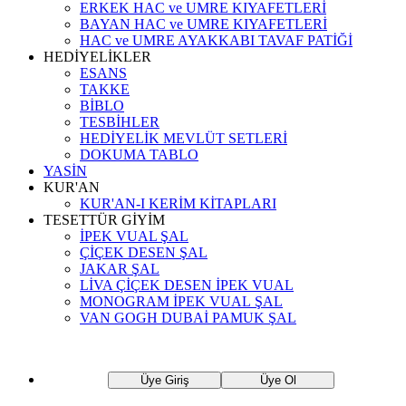
ERKEK HAC ve UMRE KIYAFETLERİ
BAYAN HAC ve UMRE KIYAFETLERİ
HAC ve UMRE AYAKKABI TAVAF PATİĞİ
HEDİYELİKLER
ESANS
TAKKE
BİBLO
TESBİHLER
HEDİYELİK MEVLÜT SETLERİ
DOKUMA TABLO
YASİN
KUR'AN
KUR'AN-I KERİM KİTAPLARI
TESETTÜR GİYİM
İPEK VUAL ŞAL
ÇİÇEK DESEN ŞAL
JAKAR ŞAL
LİVA ÇİÇEK DESEN İPEK VUAL
MONOGRAM İPEK VUAL ŞAL
VAN GOGH DUBAİ PAMUK ŞAL
Üye Giriş
Üye Ol