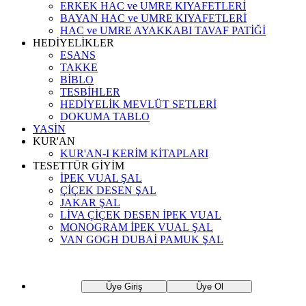
ERKEK HAC ve UMRE KIYAFETLERİ
BAYAN HAC ve UMRE KIYAFETLERİ
HAC ve UMRE AYAKKABI TAVAF PATİĞİ
HEDİYELİKLER
ESANS
TAKKE
BİBLO
TESBİHLER
HEDİYELİK MEVLÜT SETLERİ
DOKUMA TABLO
YASİN
KUR'AN
KUR'AN-I KERİM KİTAPLARI
TESETTÜR GİYİM
İPEK VUAL ŞAL
ÇİÇEK DESEN ŞAL
JAKAR ŞAL
LİVA ÇİÇEK DESEN İPEK VUAL
MONOGRAM İPEK VUAL ŞAL
VAN GOGH DUBAİ PAMUK ŞAL
Üye Giriş
Üye Ol