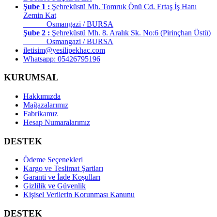
Şube 1 :
Şehreküstü Mh. Tomruk Önü Cd. Ertaş İş Hanı
Zemin Kat
Osmangazi / BURSA
Şube 2 :
Şehreküstü Mh. 8. Aralık Sk. No:6 (Pirinçhan Üstü)
Osmangazi / BURSA
iletisim@yesilipekhac.com
Whatsapp: 05426795196
KURUMSAL
Hakkımızda
Mağazalarımız
Fabrikamız
Hesap Numaralarımız
DESTEK
Ödeme Seçenekleri
Kargo ve Teslimat Şartları
Garanti ve İade Koşulları
Gizlilik ve Güvenlik
Kişisel Verilerin Korunması Kanunu
DESTEK