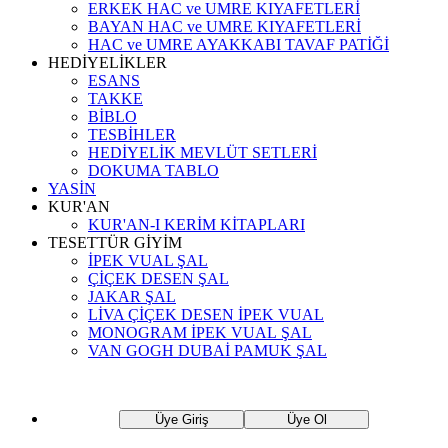
ERKEK HAC ve UMRE KIYAFETLERİ
BAYAN HAC ve UMRE KIYAFETLERİ
HAC ve UMRE AYAKKABI TAVAF PATİĞİ
HEDİYELİKLER
ESANS
TAKKE
BİBLO
TESBİHLER
HEDİYELİK MEVLÜT SETLERİ
DOKUMA TABLO
YASİN
KUR'AN
KUR'AN-I KERİM KİTAPLARI
TESETTÜR GİYİM
İPEK VUAL ŞAL
ÇİÇEK DESEN ŞAL
JAKAR ŞAL
LİVA ÇİÇEK DESEN İPEK VUAL
MONOGRAM İPEK VUAL ŞAL
VAN GOGH DUBAİ PAMUK ŞAL
Üye Giriş
Üye Ol