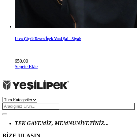
Liva Çiçek Desen İpek Vual Şal - Siyah
650.00
Sepete Ekle
TEK GAYEMİZ, MEMNUNİYETİNİZ...
BİZE ULAŞIN