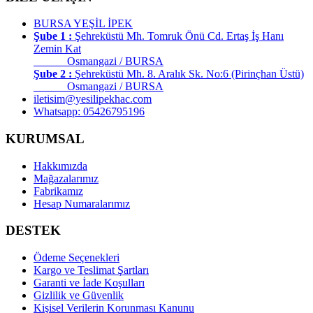
BURSA YEŞİL İPEK
Şube 1 :
Şehreküstü Mh. Tomruk Önü Cd. Ertaş İş Hanı
Zemin Kat
Osmangazi / BURSA
Şube 2 :
Şehreküstü Mh. 8. Aralık Sk. No:6 (Pirinçhan Üstü)
Osmangazi / BURSA
iletisim@yesilipekhac.com
Whatsapp: 05426795196
KURUMSAL
Hakkımızda
Mağazalarımız
Fabrikamız
Hesap Numaralarımız
DESTEK
Ödeme Seçenekleri
Kargo ve Teslimat Şartları
Garanti ve İade Koşulları
Gizlilik ve Güvenlik
Kişisel Verilerin Korunması Kanunu