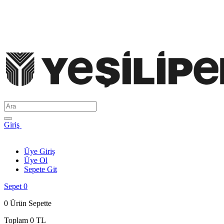
Giriş
Üye Giriş
Üye Ol
Sepete Git
Sepet
0
0
Ürün Sepette
Toplam
0 TL