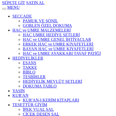
SEPETE GİT
SATIN AL
MENU
SECCADE
PAMUK VE ŞÖNİL
GOBLEN ÖZEL DOKUMA
HAC ve UMRE MALZEMELERİ
HAC UMRE HEDİYE SETLERİ
HAC ve UMRE GENEL İHTİYAÇLAR
ERKEK HAC ve UMRE KIYAFETLERİ
BAYAN HAC ve UMRE KIYAFETLERİ
HAC ve UMRE AYAKKABI TAVAF PATİĞİ
HEDİYELİKLER
ESANS
TAKKE
BİBLO
TESBİHLER
HEDİYELİK MEVLÜT SETLERİ
DOKUMA TABLO
YASİN
KUR'AN
KUR'AN-I KERİM KİTAPLARI
TESETTÜR GİYİM
İPEK VUAL ŞAL
ÇİÇEK DESEN ŞAL