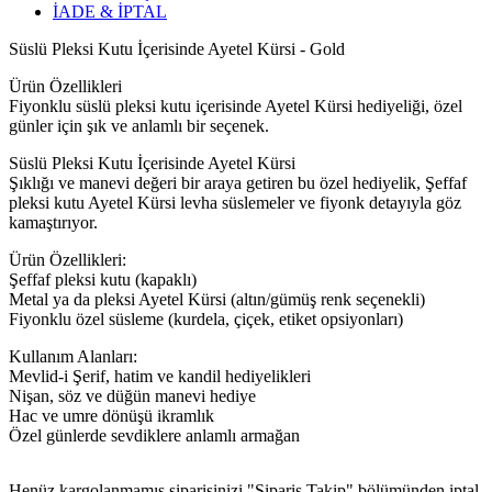
İADE & İPTAL
Süslü Pleksi Kutu İçerisinde Ayetel Kürsi - Gold
Ürün Özellikleri
Fiyonklu süslü pleksi kutu içerisinde Ayetel Kürsi hediyeliği, özel
günler için şık ve anlamlı bir seçenek.
Süslü Pleksi Kutu İçerisinde Ayetel Kürsi
Şıklığı ve manevi değeri bir araya getiren bu özel hediyelik, Şeffaf
pleksi kutu Ayetel Kürsi levha süslemeler ve fiyonk detayıyla göz
kamaştırıyor.
Ürün Özellikleri:
Şeffaf pleksi kutu (kapaklı)
Metal ya da pleksi Ayetel Kürsi (altın/gümüş renk seçenekli)
Fiyonklu özel süsleme (kurdela, çiçek, etiket opsiyonları)
Kullanım Alanları:
Mevlid-i Şerif, hatim ve kandil hediyelikleri
Nişan, söz ve düğün manevi hediye
Hac ve umre dönüşü ikramlık
Özel günlerde sevdiklere anlamlı armağan
Henüz kargolanmamış siparişinizi "Sipariş Takip" bölümünden iptal