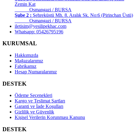
Zemin Kat
Osmangazi / BURSA
Şube 2 :
Şehreküstü Mh. 8. Aralık Sk. No:6 (Pirinçhan Üstü)
Osmangazi / BURSA
iletisim@yesilipekhac.com
Whatsapp: 05426795196
KURUMSAL
Hakkımızda
Mağazalarımız
Fabrikamız
Hesap Numaralarımız
DESTEK
Ödeme Seçenekleri
Kargo ve Teslimat Şartları
Garanti ve İade Koşulları
Gizlilik ve Güvenlik
Kişisel Verilerin Korunması Kanunu
DESTEK