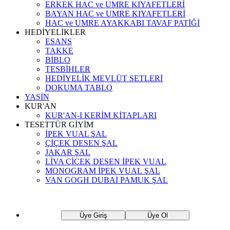
ERKEK HAC ve UMRE KIYAFETLERİ
BAYAN HAC ve UMRE KIYAFETLERİ
HAC ve UMRE AYAKKABI TAVAF PATİĞİ
HEDİYELİKLER
ESANS
TAKKE
BİBLO
TESBİHLER
HEDİYELİK MEVLÜT SETLERİ
DOKUMA TABLO
YASİN
KUR'AN
KUR'AN-I KERİM KİTAPLARI
TESETTÜR GİYİM
İPEK VUAL ŞAL
ÇİÇEK DESEN ŞAL
JAKAR ŞAL
LİVA ÇİÇEK DESEN İPEK VUAL
MONOGRAM İPEK VUAL ŞAL
VAN GOGH DUBAİ PAMUK ŞAL
Üye Giriş
Üye Ol