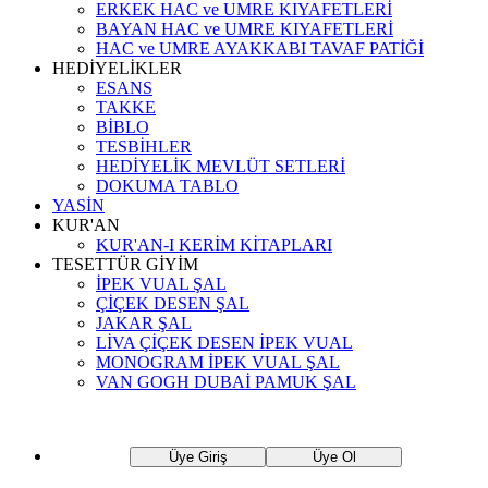
ERKEK HAC ve UMRE KIYAFETLERİ
BAYAN HAC ve UMRE KIYAFETLERİ
HAC ve UMRE AYAKKABI TAVAF PATİĞİ
HEDİYELİKLER
ESANS
TAKKE
BİBLO
TESBİHLER
HEDİYELİK MEVLÜT SETLERİ
DOKUMA TABLO
YASİN
KUR'AN
KUR'AN-I KERİM KİTAPLARI
TESETTÜR GİYİM
İPEK VUAL ŞAL
ÇİÇEK DESEN ŞAL
JAKAR ŞAL
LİVA ÇİÇEK DESEN İPEK VUAL
MONOGRAM İPEK VUAL ŞAL
VAN GOGH DUBAİ PAMUK ŞAL
Üye Giriş
Üye Ol