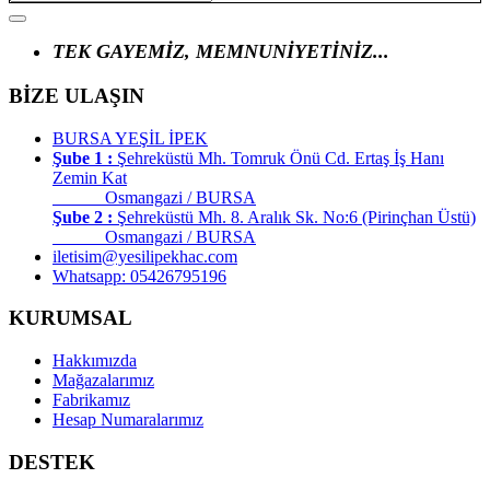
TEK GAYEMİZ, MEMNUNİYETİNİZ...
BİZE ULAŞIN
BURSA YEŞİL İPEK
Şube 1 :
Şehreküstü Mh. Tomruk Önü Cd. Ertaş İş Hanı
Zemin Kat
Osmangazi / BURSA
Şube 2 :
Şehreküstü Mh. 8. Aralık Sk. No:6 (Pirinçhan Üstü)
Osmangazi / BURSA
iletisim@yesilipekhac.com
Whatsapp: 05426795196
KURUMSAL
Hakkımızda
Mağazalarımız
Fabrikamız
Hesap Numaralarımız
DESTEK