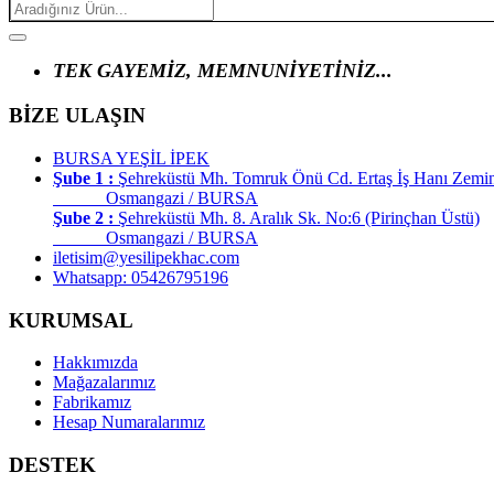
TEK GAYEMİZ, MEMNUNİYETİNİZ...
BİZE ULAŞIN
BURSA YEŞİL İPEK
Şube 1 :
Şehreküstü Mh. Tomruk Önü Cd. Ertaş İş Hanı Zemi
Osmangazi / BURSA
Şube 2 :
Şehreküstü Mh. 8. Aralık Sk. No:6 (Pirinçhan Üstü)
Osmangazi / BURSA
iletisim@yesilipekhac.com
Whatsapp: 05426795196
KURUMSAL
Hakkımızda
Mağazalarımız
Fabrikamız
Hesap Numaralarımız
DESTEK