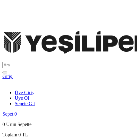
Giriş
Üye Giriş
Üye Ol
Sepete Git
Sepet
0
0
Ürün Sepette
Toplam
0 TL