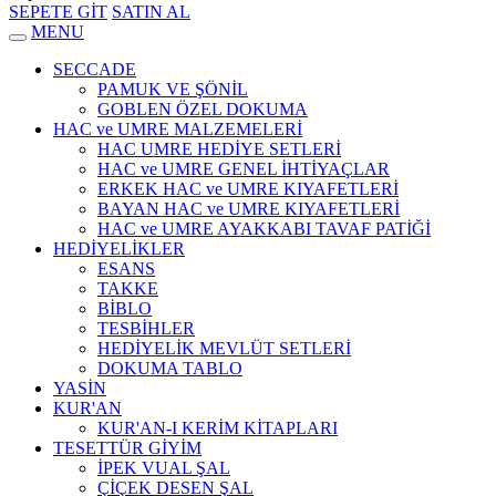
SEPETE GİT
SATIN AL
MENU
SECCADE
PAMUK VE ŞÖNİL
GOBLEN ÖZEL DOKUMA
HAC ve UMRE MALZEMELERİ
HAC UMRE HEDİYE SETLERİ
HAC ve UMRE GENEL İHTİYAÇLAR
ERKEK HAC ve UMRE KIYAFETLERİ
BAYAN HAC ve UMRE KIYAFETLERİ
HAC ve UMRE AYAKKABI TAVAF PATİĞİ
HEDİYELİKLER
ESANS
TAKKE
BİBLO
TESBİHLER
HEDİYELİK MEVLÜT SETLERİ
DOKUMA TABLO
YASİN
KUR'AN
KUR'AN-I KERİM KİTAPLARI
TESETTÜR GİYİM
İPEK VUAL ŞAL
ÇİÇEK DESEN ŞAL