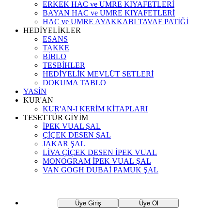
ERKEK HAC ve UMRE KIYAFETLERİ
BAYAN HAC ve UMRE KIYAFETLERİ
HAC ve UMRE AYAKKABI TAVAF PATİĞİ
HEDİYELİKLER
ESANS
TAKKE
BİBLO
TESBİHLER
HEDİYELİK MEVLÜT SETLERİ
DOKUMA TABLO
YASİN
KUR'AN
KUR'AN-I KERİM KİTAPLARI
TESETTÜR GİYİM
İPEK VUAL ŞAL
ÇİÇEK DESEN ŞAL
JAKAR ŞAL
LİVA ÇİÇEK DESEN İPEK VUAL
MONOGRAM İPEK VUAL ŞAL
VAN GOGH DUBAİ PAMUK ŞAL
Üye Giriş
Üye Ol