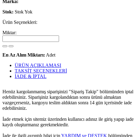
Marka:
Stok:
Stok Yok
Ürün Seçenekleri:
Miktar:
En Az Alım Miktarı:
Adet
ÜRÜN AÇIKLAMASI
TAKSİT SEÇENEKLERİ
İADE & İPTAL
Henüz kargolanmamış siparişinizi "Sipariş Takip" bölümünden iptal
edebilirsiniz. Siparişiniz kargolandıktan sonra ürünü almaktan
vazgeçerseniz, kargoyu teslim aldıktan sonra 14 gün içerisinde iade
edebilirsiniz.
İade etmek için sitemiz üzerinden kullanıcı adınız ile giriş yapıp iade
kaydı oluşturmanız gerekmektedir.
İade ile ilgili ayrıntılı bilgi için
YARDIM ve DESTEK
bölümünden