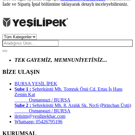
İade ve Sipariş İptal bölümüne tıklayarak detaylı inceleyebilirsiniz.
TEK GAYEMİZ, MEMNUNİYETİNİZ...
BİZE ULAŞIN
BURSA YEŞİL İPEK
Şube 1 :
Şehreküstü Mh. Tomruk Önü Cd. Ertaş İş Hanı
Zemin Kat
Osmangazi / BURSA
Şube 2 :
Şehreküstü Mh. 8. Aralık Sk. No:6 (Pirinçhan Üstü)
Osmangazi / BURSA
iletisim@yesilipekhac.com
Whatsapp: 05426795196
KURUMSAL