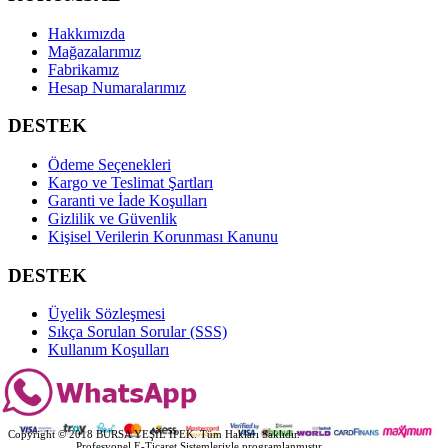
Hakkımızda
Mağazalarımız
Fabrikamız
Hesap Numaralarımız
DESTEK
Ödeme Seçenekleri
Kargo ve Teslimat Şartları
Garanti ve İade Koşulları
Gizlilik ve Güvenlik
Kişisel Verilerin Korunması Kanunu
DESTEK
Üyelik Sözleşmesi
Sıkça Sorulan Sorular (SSS)
Kullanım Koşulları
Copyright © 2018 BURSA YEŞİL İPEK. Tüm Hakları Saklıdır.
Ekolojik Web
Profesyonel E-Ticaret Sistemleriyle programlanmıştır.