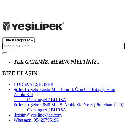
TÜM FİLTRELERİ TEMİZLE
TEK GAYEMİZ, MEMNUNİYETİNİZ...
BİZE ULAŞIN
BURSA YEŞİL İPEK
Şube 1 :
Şehreküstü Mh. Tomruk Önü Cd. Ertaş İş Hanı
Zemin Kat
Osmangazi / BURSA
Şube 2 :
Şehreküstü Mh. 8. Aralık Sk. No:6 (Pirinçhan Üstü)
Osmangazi / BURSA
iletisim@yesilipekhac.com
Whatsapp: 05426795196