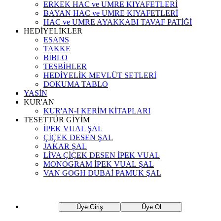
ERKEK HAC ve UMRE KIYAFETLERİ
BAYAN HAC ve UMRE KIYAFETLERİ
HAC ve UMRE AYAKKABI TAVAF PATİĞİ
HEDİYELİKLER
ESANS
TAKKE
BİBLO
TESBİHLER
HEDİYELİK MEVLÜT SETLERİ
DOKUMA TABLO
YASİN
KUR'AN
KUR'AN-I KERİM KİTAPLARI
TESETTÜR GİYİM
İPEK VUAL ŞAL
ÇİÇEK DESEN ŞAL
JAKAR ŞAL
LİVA ÇİÇEK DESEN İPEK VUAL
MONOGRAM İPEK VUAL ŞAL
VAN GOGH DUBAİ PAMUK ŞAL
Üye Giriş
Üye Ol