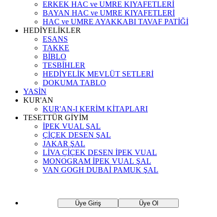
ERKEK HAC ve UMRE KIYAFETLERİ
BAYAN HAC ve UMRE KIYAFETLERİ
HAC ve UMRE AYAKKABI TAVAF PATİĞİ
HEDİYELİKLER
ESANS
TAKKE
BİBLO
TESBİHLER
HEDİYELİK MEVLÜT SETLERİ
DOKUMA TABLO
YASİN
KUR'AN
KUR'AN-I KERİM KİTAPLARI
TESETTÜR GİYİM
İPEK VUAL ŞAL
ÇİÇEK DESEN ŞAL
JAKAR ŞAL
LİVA ÇİÇEK DESEN İPEK VUAL
MONOGRAM İPEK VUAL ŞAL
VAN GOGH DUBAİ PAMUK ŞAL
Üye Giriş
Üye Ol