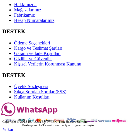
Hakkımızda
Mağazalarımız
Fabrikamız
Hesap Numaralarımız
DESTEK
Ödeme Seçenekleri
Kargo ve Teslimat Şartları
Garanti ve İade Koşulları
Gizlilik ve Güvenlik
Kişisel Verilerin Korunması Kanunu
DESTEK
Üyelik Sözleşmesi
Sıkça Sorulan Sorular (SSS)
Kullanım Koşulları
Copyright © 2018 BURSA YEŞİL İPEK. Tüm Hakları Saklıdır.
Ekolojik Web
Profesyonel E-Ticaret Sistemleriyle programlanmıştır.
Yukarı