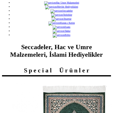
Hac Umre Malzemeleri
Mevlüt Hediyelikleri
Seccadeler
Tesbihler
Tesettür
Kuran-ı Kerim
Esans
Takke
Biblo
Seccadeler, Hac ve Umre
Malzemeleri, İslami Hediyelikler
S p e c i a l Ü r ü n l e r