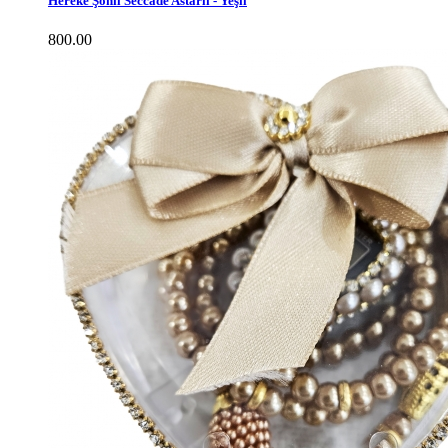
Hereke Şönil Seccade Astarlı - Yeşil
800.00