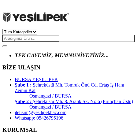
TEK GAYEMİZ, MEMNUNİYETİNİZ...
BİZE ULAŞIN
BURSA YEŞİL İPEK
Şube 1 :
Şehreküstü Mh. Tomruk Önü Cd. Ertaş İş Hanı
Zemin Kat
Osmangazi / BURSA
Şube 2 :
Şehreküstü Mh. 8. Aralık Sk. No:6 (Pirinçhan Üstü)
Osmangazi / BURSA
iletisim@yesilipekhac.com
Whatsapp: 05426795196
KURUMSAL